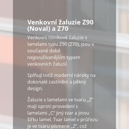
Venkovní žaluzie Z90
(Noval) a Z70
Venkovní hliníkové žaluzie s
lamelami typu Z90 (Z70), jsou v
současné době
nejpoužívanějším typem
venkovních žaluzií.
Splňují totiž moderní nároky na
dokonalé zastínění a pěkný
design.
Žaluzie s lamelami ve tvaru „Z“
mají oproti provedení s
lamelami „C“ jiný tvar a jinou
šířku lamel. Tvar lamel v průřezu
je ve tvaru písmene „Z“, což