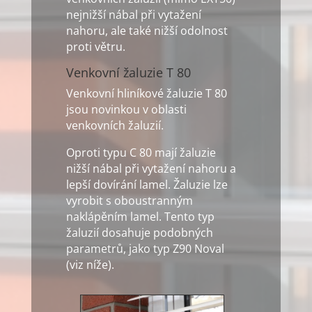
nejnižší nábal při vytažení
nahoru, ale také nižší odolnost
proti větru.
Venkovní žaluzie T 80
Venkovní hliníkové žaluzie T 80
jsou novinkou v oblasti
venkovních žaluzií.
Oproti typu C 80 mají žaluzie
nižší nábal při vytažení nahoru a
lepší dovírání lamel. Žaluzie lze
vyrobit s oboustranným
naklápěním lamel. Tento typ
žaluzií dosahuje podobných
parametrů, jako typ Z90 Noval
(viz níže).