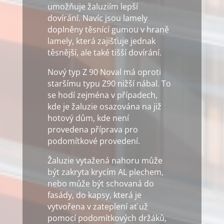
umožňuje žaluziím lepší
dovírání. Navíc jsou lamely
doplněny těsnící gumou v hraně
lamely, která zajišťuje jednak
těsnější, ale také tišší dovírání.
Nový typ Z 90 Noval má oproti
staršímu typu Z90 nižší nábal. To
se hodí zejména v případech,
kde je žaluzie osazována na již
hotový dům, kde není
provedena příprava pro
podomítkové provedení.
Žaluzie vytažená nahoru může
být zakryta krycím AL plechem,
nebo může být schovaná do
fasády, do kapsy, která je
vytvořena v zateplení ať už
pomocí podomítkových držáků,