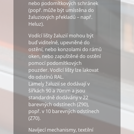
nebo podomítkových schránek
(popř. může být umístěna do
žaluziových překladů – např.
Heluz).
Vodící lišty žaluzií mohou být
buď viditelné, upevněné do
ostění, nebo konzolami do rámů
oken, nebo zapuštěné do ostění
pomocí podomítkových
pouzder. Vodící lišty lze lakovat
do odstínů RAL.
Lamely žaluzií se dodávají v
šířkách 90 a 70mm a jsou
standardně dodávány v 22
barevných odstínech (Z90),
popř. v 10 barevných odstínech
(Z70).
Navíjecí mechanismy, textilní