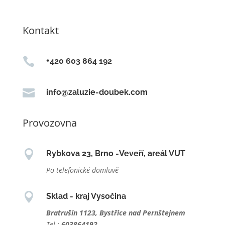
Kontakt

+420 603 864 192

info@zaluzie-doubek.com
Provozovna

Rybkova 23, Brno -Veveří, areál VUT
Po telefonické domluvě

Sklad - kraj Vysočina
Bratrušín 1123, Bystřice nad Pernštejnem
Tel.:
603864192