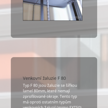
Venkovní žaluzie F 80
Typ F 80 jsou žaluzie se šířkou
lamel 80mm, které nemají
zprofilované okraje. Tento typ
má oproti ostatním typům
venkovních žaluzií (mimo EXT50)